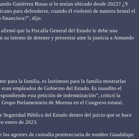
mando Gutiérrez Rosas si lo tenían ubicado desde 2022? ¿Y
icano para defenderse, cuando él violentó de manera brutal el
 financiera?”, dijo.
afirmó que la Fiscalía General del Estado le debe una
 su intento de detener y presentar ante la justicia a Armando
e para la familia, es lastimoso para la familia mostrarlas
 eran empleados de Gobierno del Estado. Es inaudito el
espondiendo esta petición de indemnización”, criticó la
l Grupo Parlamentario de Morena en el Congreso estatal.
a de Seguridad Pública del Estado dentro del juicio que se hace
 en enero de 2023.
e los agentes de custodia penitenciaria de nombre Guadalupe