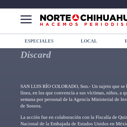
Norte
Más
ESPECIALES
LOCAL
De
que
Chihuahua
noticias,
Discard
hacemos periodismo
SAN LUIS RÍO COLORADO, Son.- Un sujeto que se ha
línea, en los que convencía a sus víctimas, niños, a 
semana por personal de la Agencia Ministerial de In
de Sonora.
La acción fue en colaboración con la Fiscalía de Qu
Nacional de la Embajada de Estados Unidos en México 