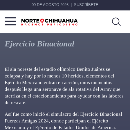
09 DE AGOSTO 2026
SUSCRÍBETE
Norte
Más
De
que
Ejercicio Binacional
Chihuahua
noticias,
hacemos periodismo
El ala noreste del estadio olímpico Benito Juárez se
colapsa y hay por lo menos 10 heridos, elementos del
Ejército Mexicano entran en acción, unos momentos
después llega una aeronave de ala rotativa del Army que
aterriza en el estacionamiento para ayudar con las labores
de rescate.
Así fue como inició el simulacro del Ejercicio Binacional
Fuerzas Amigas 2024, donde participan el Ejército
Mexicano y el Ejército de Estados Unidos de América.