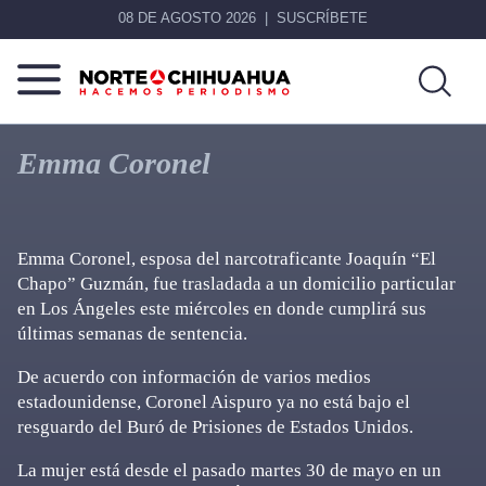
08 DE AGOSTO 2026
SUSCRÍBETE
Norte
Más
De
que
Emma Coronel
Chihuahua
noticias,
hacemos periodismo
Emma Coronel, esposa del narcotraficante Joaquín “El
Chapo” Guzmán, fue trasladada a un domicilio particular
en Los Ángeles este miércoles en donde cumplirá sus
últimas semanas de sentencia.
De acuerdo con información de varios medios
estadounidense, Coronel Aispuro ya no está bajo el
resguardo del Buró de Prisiones de Estados Unidos.
La mujer está desde el pasado martes 30 de mayo en un