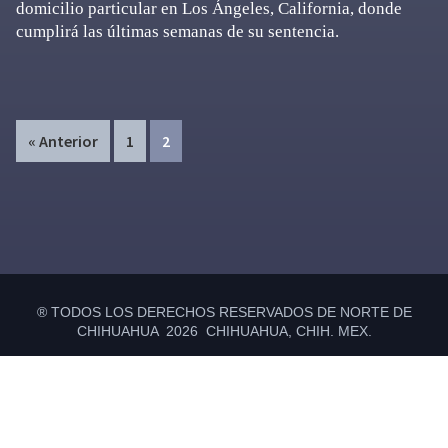
domicilio particular en Los Ángeles, California, donde
cumplirá las últimas semanas de su sentencia.
Page
Page
« Anterior
1
2
Primary
Sidebar
® TODOS LOS DERECHOS RESERVADOS DE NORTE DE
CHIHUAHUA 2026 CHIHUAHUA, CHIH. MEX.