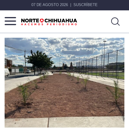
07 DE AGOSTO 2026
SUSCRÍBETE
Norte
Más
De
que
Chihuahua
noticias,
hacemos periodismo