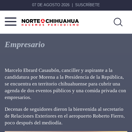
07 DE AGOSTO 2026
SUSCRÍBETE
Norte
Más
De
que
Empresario
Chihuahua
noticias,
hacemos periodismo
Marcelo Ebrard Casaubón, canciller y aspirante a la
candidatura por Morena a la Presidencia de la República,
se encuentra en territorio chihuahuense para cubrir una
agenda de dos eventos públicos y una comida privada con
empresarios.
Decenas de seguidores dieron la bienvenida al secretario
de Relaciones Exteriores en el aeropuerto Roberto Fierro,
poco después del mediodía.