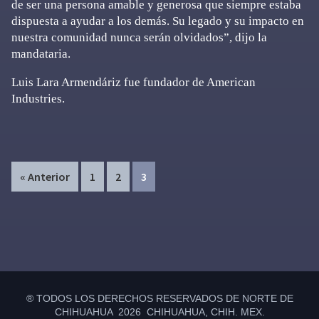
de ser una persona amable y generosa que siempre estaba
dispuesta a ayudar a los demás. Su legado y su impacto en
nuestra comunidad nunca serán olvidados”, dijo la
mandataria.
Luis Lara Armendáriz fue fundador de American
Industries.
Page
Page
Page
« Anterior
1
2
3
Primary
Sidebar
® TODOS LOS DERECHOS RESERVADOS DE NORTE DE
CHIHUAHUA 2026 CHIHUAHUA, CHIH. MEX.