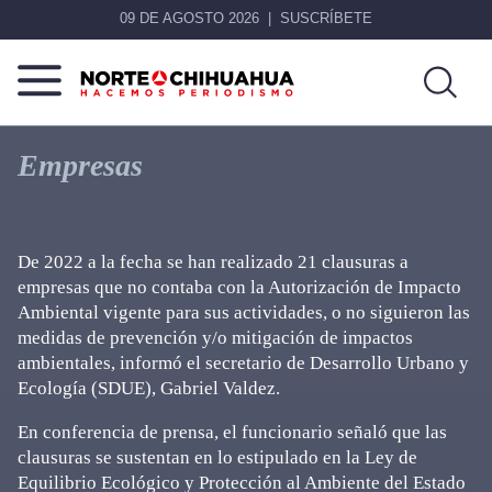
09 DE AGOSTO 2026
SUSCRÍBETE
Norte
Más
De
que
Empresas
Chihuahua
noticias,
hacemos periodismo
De 2022 a la fecha se han realizado 21 clausuras a
empresas que no contaba con la Autorización de Impacto
Ambiental vigente para sus actividades, o no siguieron las
medidas de prevención y/o mitigación de impactos
ambientales, informó el secretario de Desarrollo Urbano y
Ecología (SDUE), Gabriel Valdez.
En conferencia de prensa, el funcionario señaló que las
clausuras se sustentan en lo estipulado en la Ley de
Equilibrio Ecológico y Protección al Ambiente del Estado