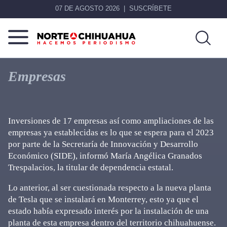
07 DE AGOSTO 2026
SUSCRÍBETE
Norte
Más
De
que
Empresas
Chihuahua
noticias,
hacemos periodismo
Inversiones de 17 empresas así como ampliaciones de las
empresas ya establecidas es lo que se espera para el 2023
por parte de la Secretaría de Innovación y Desarrollo
Económico (SIDE), informó María Angélica Granados
Trespalacios, la titular de dependencia estatal.
Lo anterior, al ser cuestionada respecto a la nueva planta
de Tesla que se instalará en Monterrey, esto ya que el
estado había expresado interés por la instalación de una
planta de esta empresa dentro del territorio chihuahuense.