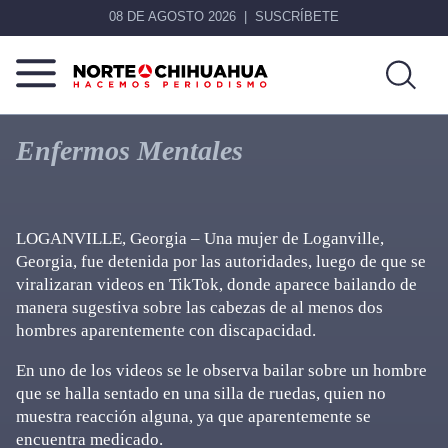
08 DE AGOSTO 2026
SUSCRÍBETE
Norte
Más
De
que
Enfermos Mentales
Chihuahua
noticias,
hacemos periodismo
LOGANVILLE, Georgia – Una mujer de Loganville,
Georgia, fue detenida por las autoridades, luego de que se
viralizaran videos en TikTok, donde aparece bailando de
manera sugestiva sobre las cabezas de al menos dos
hombres aparentemente con discapacidad.
En uno de los videos se le observa bailar sobre un hombre
que se halla sentado en una silla de ruedas, quien no
muestra reacción alguna, ya que aparentemente se
encuentra medicado.