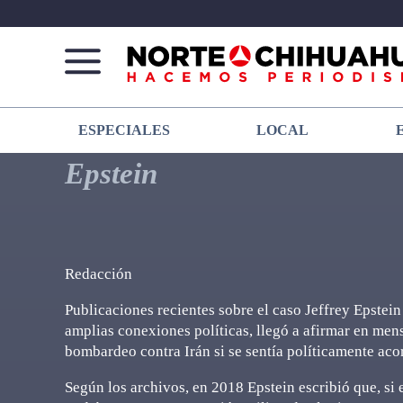
Norte
Más
ESPECIALES
LOCAL
De
que
Chihuahua
noticias,
Epstein
hacemos periodismo
Redacción
Publicaciones recientes sobre el caso Jeffrey Epstei
amplias conexiones políticas, llegó a afirmar en me
bombardeo contra Irán si se sentía políticamente aco
Según los archivos, en 2018 Epstein escribió que, si 