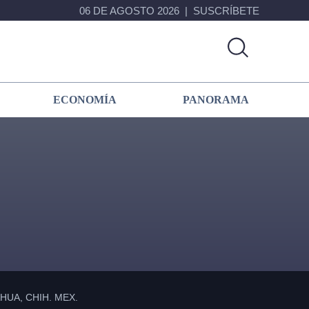
06 DE AGOSTO 2026
SUSCRÍBETE
ECONOMÍA
PANORAMA
Primary
Sidebar
UA, CHIH. MEX.