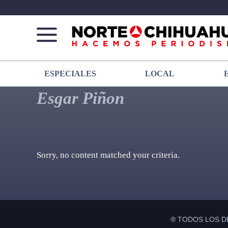
Norte
Más
ESPECIALES
LOCAL
De
que
Chihuahua
noticias,
Esgar Piñon
hacemos periodismo
Sorry, no content matched your criteria.
® TODOS LOS D