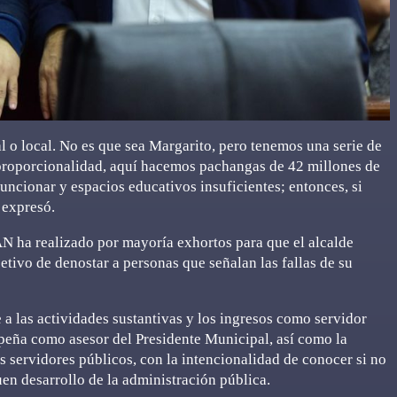
al o local. No es que sea Margarito, pero tenemos una serie de
 proporcionalidad, aquí hacemos pachangas de 42 millones de
funcionar y espacios educativos insuficientes; entonces, si
 expresó.
AN ha realizado por mayoría exhortos para que el alcalde
jetivo de denostar a personas que señalan las fallas de su
a las actividades sustantivas y los ingresos como servidor
peña como asesor del Presidente Municipal, así como la
s servidores públicos, con la intencionalidad de conocer si no
uen desarrollo de la administración pública.