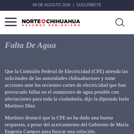
09 DE AGOSTO 2026
SUSCRÍBETE
Norte
Más
De
que
Falta De Agua
Chihuahua
noticias,
hacemos periodismo
Que la Comisión Federal de Electricidad (CFE) atienda las
solicitudes de las autoridades chihuahuenses y tome
acciones ante los recientes cortes de electricidad que han
provocado fallas en el suministro de agua potable con
afectaciones para toda la ciudadanía, dijo la diputada Isela
Martínez Díaz.
Martínez destacó que la CFE no ha dado una buena
respuesta, a pesar del acercamiento del Gobierno de María
Eugenia Campos para buscar una solución.