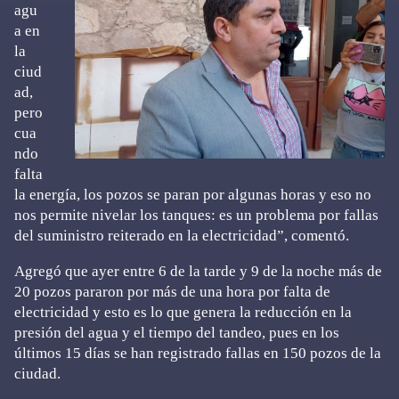
agu
a en
la
ciud
ad,
pero
cua
ndo
falta
la energía, los pozos se paran por algunas horas y eso no
nos permite nivelar los tanques: es un problema por fallas
del suministro reiterado en la electricidad”, comentó.
Agregó que ayer entre 6 de la tarde y 9 de la noche más de
20 pozos pararon por más de una hora por falta de
electricidad y esto es lo que genera la reducción en la
presión del agua y el tiempo del tandeo, pues en los
últimos 15 días se han registrado fallas en 150 pozos de la
ciudad.