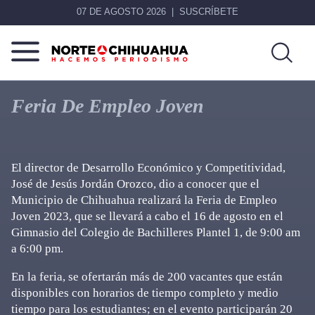
07 DE AGOSTO 2026
SUSCRÍBETE
Norte
Más
De
que
Feria De Empleo Joven
Chihuahua
noticias,
hacemos periodismo
El director de Desarrollo Económico y Competitividad,
José de Jesús Jordán Orozco, dio a conocer que el
Municipio de Chihuahua realizará la Feria de Empleo
Joven 2023, que se llevará a cabo el 16 de agosto en el
Gimnasio del Colegio de Bachilleres Plantel 1, de 9:00 am
a 6:00 pm.
En la feria, se ofertarán más de 200 vacantes que están
disponibles con horarios de tiempo completo y medio
tiempo para los estudiantes; en el evento participarán 20