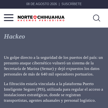
08 DE AGOSTO 2026
SUSCRÍBETE
Norte
Más
De
que
Hackeo
Chihuahua
noticias,
hacemos periodismo
Un golpe directo a la seguridad de los puertos del país: un
presunto ataque cibernético vulneró un sistema de la
Secretaría de Marina (Semar) y dejó expuestos los datos
personales de más de 640 mil operadores portuarios.
La filtración estaría vinculada a la plataforma Puerto
Inteligente Seguro (PIS), utilizada para regular el acceso a
instalaciones estratégicas, donde se registran
transportistas, agentes aduanales y personal logístico.