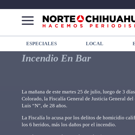
Norte
Más
ESPECIALES
LOCAL
De
que
Chihuahua
noticias,
Incendio En Bar
hacemos periodismo
La mañana de este martes 25 de julio, luego de 3 día
Colorado, la Fiscalía General de Justicia General de
Luis “N”, de 28 años.
La Fiscalía lo acusa por los delitos de homicidio cal
los 6 heridos, más los daños por el incendio.