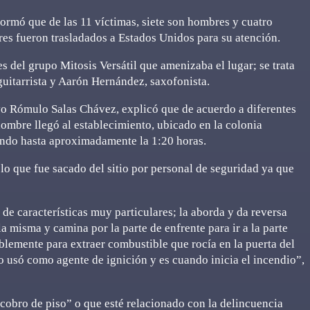
formó que de las 11 víctimas, siete son hombres y cuatro
tres fueron trasladados a Estados Unidos para su atención.
es del grupo Mitosis Versátil que amenizaba el lugar; se trata
guitarrista y Aarón Hernández, saxofonista.
avo Rómulo Salas Chávez, explicó que de acuerdo a diferentes
ombre llegó al establecimiento, ubicado en la colonia
endo hasta aproximadamente la 1:20 horas.
o que fue sacado del sitio por personal de seguridad ya que
de características muy particulares; la aborda y da reversa
la misma y camina por la parte de enfrente para ir a la parte
lemente para extraer combustible que rocía en la puerta del
lo usó como agente de ignición y es cuando inicia el incendio”,
cobro de piso” o que esté relacionado con la delincuencia