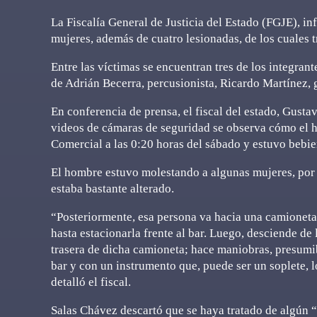
La Fiscalía General de Justicia del Estado (FGJE), in
mujeres, además de cuatro lesionadas, de los cuales 
Entre las víctimas se encuentran tres de los integrant
de Adrián Becerra, percusionista, Ricardo Martínez, 
En conferencia de prensa, el fiscal del estado, Gust
videos de cámaras de seguridad se observa cómo el h
Comercial a las 0:20 horas del sábado y estuvo bebi
El hombre estuvo molestando a algunas mujeres, por l
estaba bastante alterado.
“Posteriormente, esa persona va hacia una camioneta 
hasta estacionarla frente al bar. Luego, desciende de 
trasera de dicha camioneta; hace maniobras, presumib
bar y con un instrumento que, puede ser un soplete, 
detalló el fiscal.
Salas Chávez descartó que se haya tratado de algún “