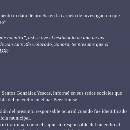
mento ni dato de prueba en la carpeta de investigación que
so”.
te adentro”, así se oye el testimonio de una de las
de San Luis Río Colorado, Sonora. Se presume que el
IJXe
o, Santos González Yescas, informó en sus redes sociales que
ble del incendió en el bar Beer House.
nsión del presunto responsable ocurrió cuando fue identificado
licía municipal.
 extraoficial como el supuesto responsable del incendio al