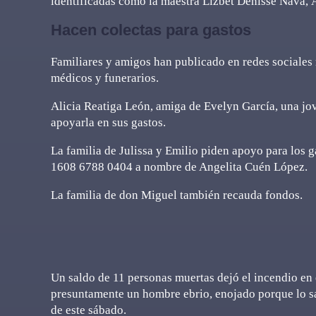
identificadas como la maestra Lizbet Denisse Nava,
Hacen colectas para gastos
Familiares y amigos han publicado en redes sociales 
médicos y funerarios.
Alicia Reatiga León, amiga de Evelyn García, una j
apoyarla en sus gastos.
La familia de Julissa y Emilio piden apoyo para los g
1608 6788 0404 a nombre de Angelita Cuén López.
La familia de don Miguel también recauda fondos.
Un saldo de 11 personas muertas dejó el incendio en
presuntamente un hombre ebrio, enojado porque lo sac
de este sábado.