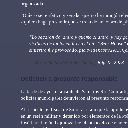
organizada.
“Quiero ser enfático y señalar que no hay ningún ele
siquiera haga presumir que se trata de un cobro de pi
“Lo sacaron del antro y quemó el antro, y hay gen
víctimas de un incendio en el bar “Beer House” 
siniestro fue provocado.
pic.twitter.com/29KHQc
— Adela Micha (@Adela_Micha)
July 22, 2023
Detienen a presunto responsable
La tarde de ayer, el alcalde de San Luis Río Colorad
policías municipales detuvieron al presunto responsa
Al respecto, el fiscal de Sonora relató que la aprehe
en un retén militar y detenido por elementos de la Po
José Luis Limón Espinoza fue identificado de manera