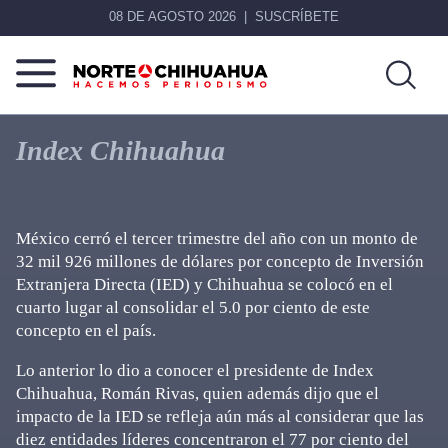
08 DE AGOSTO 2026
SUSCRÍBETE
Norte
Más
De
que
Index Chihuahua
Chihuahua
noticias,
hacemos periodismo
México cerró el tercer trimestre del año con un monto de
32 mil 926 millones de dólares por concepto de Inversión
Extranjera Directa (IED) y Chihuahua se colocó en el
cuarto lugar al consolidar el 5.0 por ciento de este
concepto en el país.
Lo anterior lo dio a conocer el presidente de Index
Chihuahua, Román Rivas, quien además dijo que el
impacto de la IED se refleja aún más al considerar que las
diez entidades líderes concentraron el 77 por ciento del