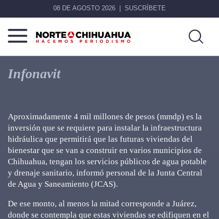
08 DE AGOSTO 2026
SUSCRÍBETE
Norte
Más
De
que
Infonavit
Chihuahua
noticias,
hacemos periodismo
Aproximadamente 4 mil millones de pesos (mmdp) es la
inversión que se requiere para instalar la infraestructura
hidráulica que permitirá que las futuras viviendas del
bienestar que se van a construir en varios municipios de
Chihuahua, tengan los servicios públicos de agua potable
y drenaje sanitario, informó personal de la Junta Central
de Agua y Saneamiento (JCAS).
De ese monto, al menos la mitad corresponde a Juárez,
donde se contempla que estas viviendas se edifiquen en el