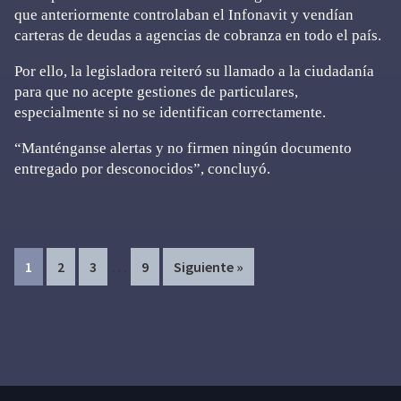
que anteriormente controlaban el Infonavit y vendían
carteras de deudas a agencias de cobranza en todo el país.
Por ello, la legisladora reiteró su llamado a la ciudadanía
para que no acepte gestiones de particulares,
especialmente si no se identifican correctamente.
“Manténganse alertas y no firmen ningún documento
entregado por desconocidos”, concluyó.
Interim
…
Page
Page
Page
Page
1
2
3
9
Siguiente »
pages
omitted
Primary
Sidebar