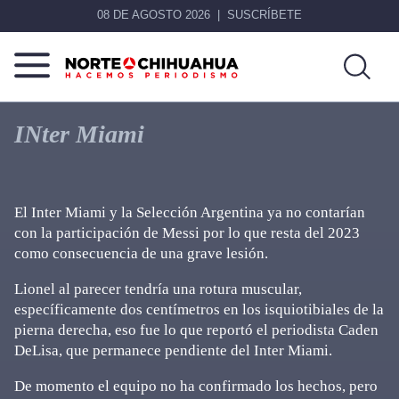
08 DE AGOSTO 2026
SUSCRÍBETE
Norte
Más
De
que
INter Miami
Chihuahua
noticias,
hacemos periodismo
El Inter Miami y la Selección Argentina ya no contarían
con la participación de Messi por lo que resta del 2023
como consecuencia de una grave lesión.
Lionel al parecer tendría una rotura muscular,
específicamente dos centímetros en los isquiotibiales de la
pierna derecha, eso fue lo que reportó el periodista Caden
DeLisa, que permanece pendiente del Inter Miami.
De momento el equipo no ha confirmado los hechos, pero