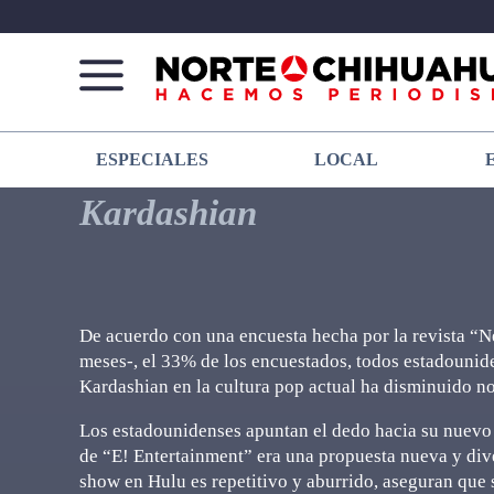
Norte
Más
ESPECIALES
LOCAL
De
que
Chihuahua
noticias,
Kardashian
hacemos periodismo
De acuerdo con una encuesta hecha por la revista “
meses-, el 33% de los encuestados, todos estadouniden
Kardashian en la cultura pop actual ha disminuido n
Los estadounidenses apuntan el dedo hacia su nuevo 
de “E! Entertainment” era una propuesta nueva y dive
show en Hulu es repetitivo y aburrido, aseguran que 