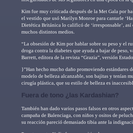
Kim fue muy criticada después de la Met Gala por hab
el vestido que usó Marilyn Monroe para cantarle ‘Ha
Dietética Británica lo calificó de ‘irresponsable’, a
muchos distintos medios.
“La obsesión de Kim por hablar sobre su peso y el 
droga contra la diabetes que ayuda a bajar de peso, va
Barrett, editora de la revista “Grazia”, versión Estad
}”Han hecho mucho daño promoviendo estándares de b
modelo de belleza alcanzable, son bajitas y tenían m
cirugía plástica, que su estilo de belleza es inaccesib
Fuera de tono ¿las Kardashian?
También han dado varios pasos falsos en otros aspec
campaña de Balenciaga, con niños y ositos de peluch
su reacción pareció demasiado tibia ante la indignac