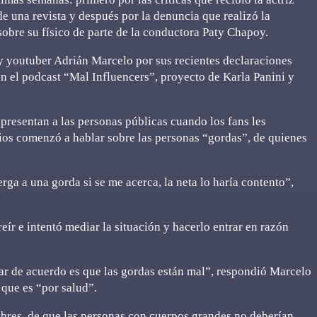
e una revista y después por la denuncia que realizó la
sobre su físico de parte de la conductora Paty Chapoy.
 y youtuber Adrián Marcelo por sus recientes declaraciones
n el podcast “Mal Influencers”, proyecto de Karla Panini y
presentan a las personas públicas cuando los fans les
dios comenzó a hablar sobre las personas “gordas”, de quienes
rga a una gorda si se me acerca, la neta lo haría contento”,
ír e intentó mediar la situación y hacerlo entrar en razón
ar de acuerdo es que las gordas están mal”, respondió Marcelo
que es “por salud”.
bres, de que las personas con cuerpos grandes no deberían