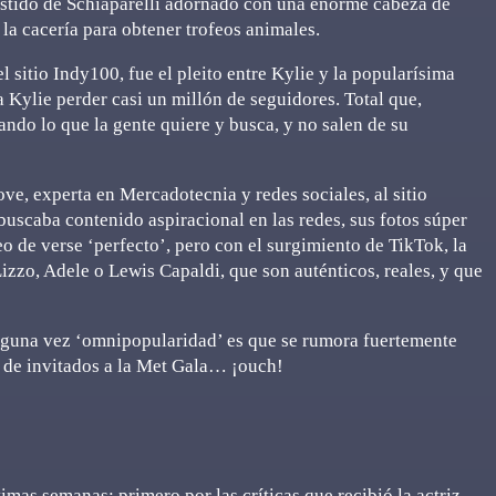
vestido de Schiaparelli adornado con una enorme cabeza de
 la cacería para obtener trofeos animales.
 sitio Indy100, fue el pleito entre Kylie y la popularísima
a Kylie perder casi un millón de seguidores. Total que,
ndo lo que la gente quiere y busca, y no salen de su
e, experta en Mercadotecnia y redes sociales, al sitio
buscaba contenido aspiracional en las redes, sus fotos súper
o de verse ‘perfecto’, pero con el surgimiento de TikTok, la
izzo, Adele o Lewis Capaldi, que son auténticos, reales, y que
alguna vez ‘omnipopularidad’ es que se rumora fuertemente
ta de invitados a la Met Gala… ¡ouch!
imas semanas: primero por las críticas que recibió la actriz