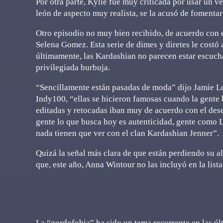
Por otra parte, Kylie fue muy criticada por usar un 
león de aspecto muy realista, se la acusó de fomentar
Otro episodio no muy bien recibido, de acuerdo con el
Selena Gomez. Esta serie de dimes y diretes le costó 
últimamente, las Kardashian no parecen estar escucha
privilegiada burbuja.
“Sencillamente están pasadas de moda” dijo Jamie Lov
Indy100, “ellas se hicieron famosas cuando la gente 
editadas y retocadas iban muy de acuerdo con el dese
gente lo que busca hoy es autenticidad, gente como L
nada tienen que ver con el clan Kardashian Jenner”.
Quizá la señal más clara de que están perdiendo su 
que, este año, Anna Wintour no las incluyó en la lis
La “gordofobia” ha sido un tema recurrente en las últ