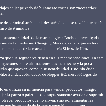
iajes en jet privado ridículamente cortos son “necesarios”,
ía.
te de ‘criminal ambiental’ después de que se reveló que hacía
luso de 9 minutos!
e sustentabilidad’ de la marca inglesa Boohoo, investigada
ación de la fundación Changing Markets, reveló que no hay
n los empaques de la marca de lencería Skims, de Kim.
za que sus seguidores tienen en sus recomendaciones. En este
estigaciones sobre afirmaciones que han hecho y la poca
cho que apoyan, como la sustentabilidad. Esto, sin duda
jo Mike Bandar, cofundador de Hopper HQ, mercadólogos de
o en utilizar su influencia para vender productos milagro
bajar la panza o paletitas que supuestamente ayudan a suprimir
r ofrecer productos que no sirven, sino por alimentar las
que mucho se habla de la autoaceptación del cuerpo.