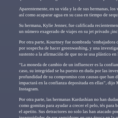
Aparentemente, en su vida y la de sus hermanas, los v
así como acaparar agua en su casa en tiempo de sequ
Su hermana, Kylie Jenner, fue calificada recientemen
un número exagerado de viajes en su jet privado ¡inc
Por otra parte, Kourtney fue nombrada ‘embajadora d
por sospecha de hacer greenwashing, y una investig
sustento a la afirmación de que no se usa plástico e
“La moneda de cambio de un influencer es la confian
caso, su integridad se ha puesto en duda por las inv
profundidad de su compromiso con causas que han di
impactará en la confianza depositada en ellas”, di
Instagram.
Por otra parte, las hermanas Kardashian no han dudad
como gomitas para ayudar a crecer el pelo, tés para 
el apetito. Sus detractores no solo las han atacado po
inseguridades de sus seguidores en una época en la 