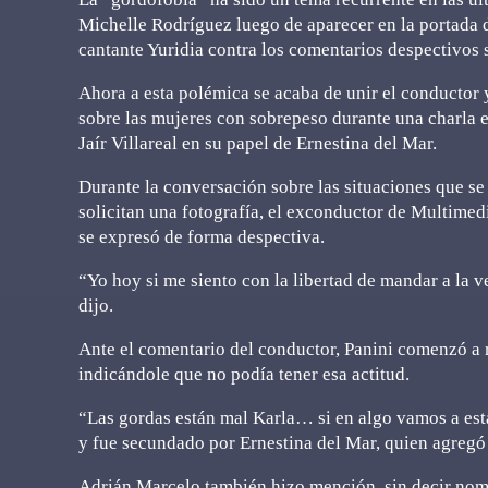
Michelle Rodríguez luego de aparecer en la portada d
cantante Yuridia contra los comentarios despectivos 
Ahora a esta polémica se acaba de unir el conductor
sobre las mujeres con sobrepeso durante una charla e
Jaír Villareal en su papel de Ernestina del Mar.
Durante la conversación sobre las situaciones que se 
solicitan una fotografía, el exconductor de Multime
se expresó de forma despectiva.
“Yo hoy si me siento con la libertad de mandar a la ve
dijo.
Ante el comentario del conductor, Panini comenzó a re
indicándole que no podía tener esa actitud.
“Las gordas están mal Karla… si en algo vamos a est
y fue secundado por Ernestina del Mar, quien agregó 
Adrián Marcelo también hizo mención, sin decir nom