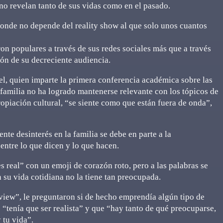
 no revelan tanto de sus vidas como en el pasado.
donde no depende del reality show al que solo unos cuantos
on populares a través de sus redes sociales más que a través
zón de su decreciente audiencia.
el, quien imparte la primera conferencia académica sobre las
amilia no ha logrado mantenerse relevante con los tópicos de
piación cultural, “se siente como que están fuera de onda”,
te desinterés en la familia se debe en parte a la
 entre lo que dicen y lo que hacen.
 real” con un emoji de corazón roto, pero a las palabras se
n su vida cotidiana no la tiene tan preocupada.
rview”, le preguntaron si de hecho emprendía algún tipo de
“tenía que ser realista” y que “hay tanto de qué preocuparse,
 tu vida”.