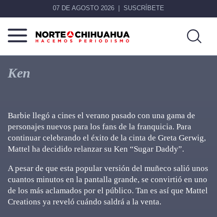
07 DE AGOSTO 2026
SUSCRÍBETE
Norte
Más
De
que
Ken
Chihuahua
noticias,
hacemos periodismo
Barbie llegó a cines el verano pasado con una gama de
personajes nuevos para los fans de la franquicia. Para
continuar celebrando el éxito de la cinta de Greta Gerwig,
Mattel ha decidido relanzar su Ken “Sugar Daddy”.
A pesar de que esta popular versión del muñeco salió unos
cuantos minutos en la pantalla grande, se convirtió en uno
de los más aclamados por el público. Tan es así que Mattel
Creations ya reveló cuándo saldrá a la venta.