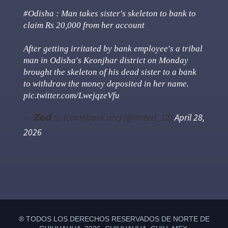
#Odisha
: Man takes sister's skeleton to bank to
claim Rs 20,000 from her account
After getting irritated by bank employee's a tribal
man in Odisha's Keonjhar district on Monday
brought the skeleton of his dead sister to a bank
to withdraw the money deposited in her name.
pic.twitter.com/LwejqzeVfu
— 𝗭𝙚𝙙ッ (comeback arc) (@imzed_12)
April 28,
2026
Primary
Sidebar
® TODOS LOS DERECHOS RESERVADOS DE NORTE DE