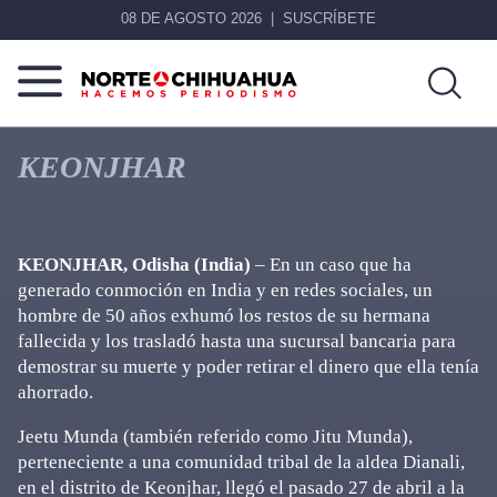
08 DE AGOSTO 2026
SUSCRÍBETE
Norte
Más
De
que
KEONJHAR
Chihuahua
noticias,
hacemos periodismo
KEONJHAR, Odisha (India)
– En un caso que ha
generado conmoción en India y en redes sociales, un
hombre de 50 años exhumó los restos de su hermana
fallecida y los trasladó hasta una sucursal bancaria para
demostrar su muerte y poder retirar el dinero que ella tenía
ahorrado.
Jeetu Munda (también referido como Jitu Munda),
perteneciente a una comunidad tribal de la aldea Dianali,
en el distrito de Keonjhar, llegó el pasado 27 de abril a la