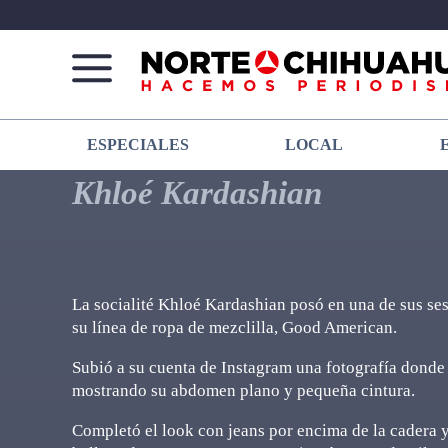
Norte
Más
ESPECIALES
LOCAL
De
que
Chihuahua
noticias,
Khloé Kardashian
hacemos periodismo
La socialité Khloé Kardashian posó en una de sus se
su línea de ropa de mezclilla, Good American.
Subió a su cuenta de Instagram una fotografía donde l
mostrando su abdomen plano y pequeña cintura.
Completó el look con jeans por encima de la cadera 