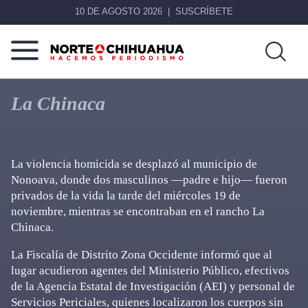
10 DE AGOSTO 2026
SUSCRÍBETE
Norte
Más
De
que
La Chinaca
Chihuahua
noticias,
hacemos periodismo
La violencia homicida se desplazó al municipio de
Nonoava, donde dos masculinos —padre e hijo— fueron
privados de la vida la tarde del miércoles 19 de
noviembre, mientras se encontraban en el rancho La
Chinaca.
La Fiscalía de Distrito Zona Occidente informó que al
lugar acudieron agentes del Ministerio Público, efectivos
de la Agencia Estatal de Investigación (AEI) y personal de
Servicios Periciales, quienes localizaron los cuerpos sin