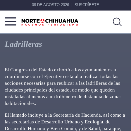
08 DE AGOSTO 2026
SUSCRÍBETE
Norte
Más
De
que
Ladrilleras
Chihuahua
noticias,
hacemos periodismo
El Congreso del Estado exhortó a los ayuntamientos a
coordinarse con el Ejecutivo estatal a realizar todas las
acciones necesarias para reubicar a las ladrilleras de las
ciudades principales del estado, de modo que queden
instaladas al menos a un kilómetro de distancia de zonas
habitacionales.
El llamado incluye a la Secretaría de Hacienda, así como a
las secretarías de Desarrollo Urbano y Ecología, de
Desarrollo Humano y Bien Común, y de Salud, para que,