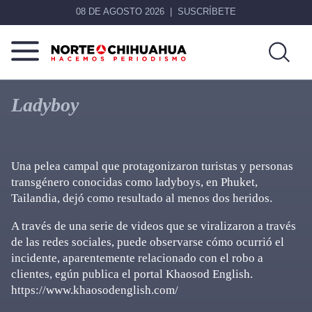
08 DE AGOSTO 2026
SUSCRÍBETE
Norte
Más
De
que
Ladyboy
Chihuahua
noticias,
hacemos periodismo
Una pelea campal que protagonizaron turistas y personas
transgénero conocidas como ladyboys, en Phuket,
Tailandia, dejó como resultado al menos dos heridos.
A través de una serie de videos que se viralizaron a través
de las redes sociales, puede observarse cómo ocurrió el
incidente, aparentemente relacionado con el robo a
clientes, egún publica el portal Khaosod English.
https://www.khaosodenglish.com/