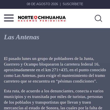
08 DE AGOSTO 2026
SUSCRÍBETE
Norte
Más
De
que
Las Antenas
Chihuahua
noticias,
hacemos periodismo
El pasado lunes un grupo de pobladores de la Junta,
Guerrero y Ocampo bloquearon la carretera federal 16,
aproximadamente en el km 271+435, en el punto conocido
como Las Antenas, para exigir el mantenimiento del tramo
carretero que se encuentra en “pésimas condiciones”.
Esta ruta, de acuerdo a los denunciantes, conecta a varios
municipios y es transitada por miles de turistas, personas
de los poblados y transportistas que llevan y traen
mercancías al estado de Sonora, las cuales por la falta de