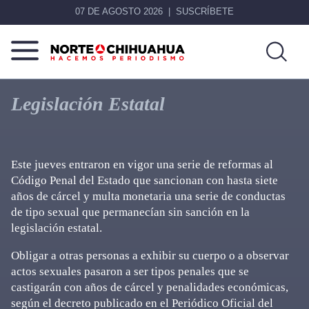
07 DE AGOSTO 2026
SUSCRÍBETE
Norte
Más
De
que
Legislación Estatal
Chihuahua
noticias,
hacemos periodismo
Este jueves entraron en vigor una serie de reformas al
Código Penal del Estado que sancionan con hasta siete
años de cárcel y multa monetaria una serie de conductas
de tipo sexual que permanecían sin sanción en la
legislación estatal.
Obligar a otras personas a exhibir su cuerpo o a observar
actos sexuales pasaron a ser tipos penales que se
castigarán con años de cárcel y penalidades económicas,
según el decreto publicado en el Periódico Oficial del