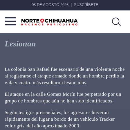
08 DE AGOSTO 2026
SUSCRÍBETE
Norte
Más
De
que
Lesionan
Chihuahua
noticias,
hacemos periodismo
La colonia San Rafael fue escenario de una violenta noche
al registrarse el ataque armado donde un hombre perdió la
vida y cuatro más resultaron lesionados.
El ataque en la calle Gomez Morín fue perpetrado por un
grupo de hombres que aún no han sido identificados.
Según testigos presenciales, los agresores huyeron
rápidamente del lugar a bordo de un vehículo Tracker
color gris, del año aproximado 2003.