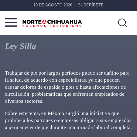
10 DE AGOSTO 2026
SUSCRÍBETE
Norte
Más
De
que
Ley Silla
Chihuahua
noticias,
hacemos periodismo
Trabajar de pie por largos periodos puede ser dañino para
la salud, de acuerdo con especialistas, ya que pueden
causar dolores de espalda o pies o hasta afectaciones de
circulación, problemáticas que enfrentan empleados de
diversos sectores.
Sobre este tema, en México surgió una iniciativa que
prohíbe a los patrones o empresas obligar a sus empleados
a permanecer de pie durante una jornada laboral completa.