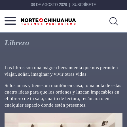
08 DE AGOSTO 2026
SUSCRÍBETE
Norte
Más
De
que
Librero
Chihuahua
noticias,
hacemos periodismo
Los libros son una mágica herramienta que nos permiten
viajar, soñar, imaginar y vivir otras vidas.
Si los amas y tienes un montón en casa, toma nota de estas
cuatro ideas para que los ordenes y luzcan impecables en
el librero de tu sala, cuarto de lectura, recámara o en
cualquier espacio donde estén presentes.