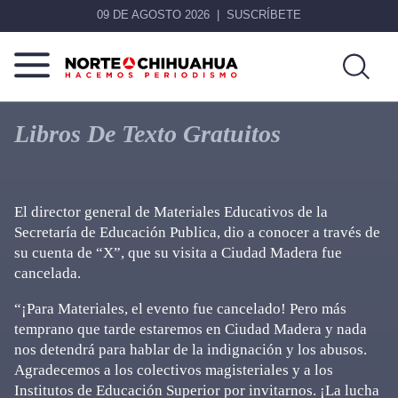
09 DE AGOSTO 2026
SUSCRÍBETE
Norte
Más
De
que
Libros De Texto Gratuitos
Chihuahua
noticias,
hacemos periodismo
El director general de Materiales Educativos de la
Secretaría de Educación Publica, dio a conocer a través de
su cuenta de “X”, que su visita a Ciudad Madera fue
cancelada.
“¡Para Materiales, el evento fue cancelado! Pero más
temprano que tarde estaremos en Ciudad Madera y nada
nos detendrá para hablar de la indignación y los abusos.
Agradecemos a los colectivos magisteriales y a los
Institutos de Educación Superior por invitarnos. ¡La lucha