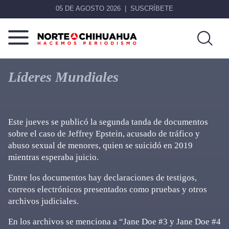
05 DE AGOSTO 2026
SUSCRÍBETE
Norte
Más
De
que
Líderes Mundiales
Chihuahua
noticias,
hacemos periodismo
Este jueves se publicó la segunda tanda de documentos
sobre el caso de Jeffrey Epstein, acusado de tráfico y
abuso sexual de menores, quien se suicidó en 2019
mientras esperaba juicio.
Entre los documentos hay declaraciones de testigos,
correos electrónicos presentados como pruebas y otros
archivos judiciales.
En los archivos se menciona a “Jane Doe #3 y Jane Doe #4