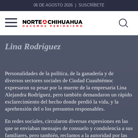
06 DE AGOSTO 2026
SUSCRÍBETE
Norte
Más
De
que
Lina Rodríguez
Chihuahua
noticias,
hacemos periodismo
Personalidades de la política, de la ganadería y de
diversos sectores sociales de Ciudad Cuauhtémoc
expresaron su pesar por la muerte de la empresaria Lina
Alejandra Rodríguez, pero también demandaron un rápido
esclarecimiento del hecho donde perdió la vida, y la
aprehensión del o los presuntos responsables.
En redes sociales, circularon diversas expresiones en las
que se enviaban mensajes de consuelo y condolencia a sus
familiares, pero también, reclamos a la autoridad por las