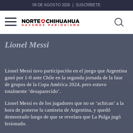
09 DE AGOSTO 2026
SUSCRÍBETE
Norte
Más
De
que
Lionel Messi
Chihuahua
noticias,
hacemos periodismo
Lionel Messi tuvo participación en el juego que Argentina
ganó por 1-0 ante Chile en la segunda jornada de la fase
de grupos de la Copa América 2024, pero estuvo
totalmente ‘desaparecido’.
Lionel Messi es de los jugadores que no se ‘achican’ a la
hora de ponerse la camiseta de Argentina, y quedó
demostrado luego de que se revelara que La Pulga jugó
lesionado.