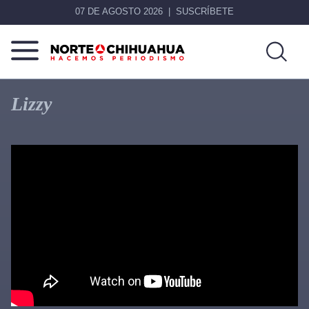
07 DE AGOSTO 2026
SUSCRÍBETE
Norte
Más
De
que
Lizzy
Chihuahua
noticias,
hacemos periodismo