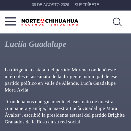
08 DE AGOSTO 2026
SUSCRÍBETE
Norte
Más
De
que
Luciía Guadalupe
Chihuahua
noticias,
hacemos periodismo
La dirigencia estatal del partido Morena condenó este
miércoles el asesinato de la dirigente municipal de ese
partido político en Valle de Allende, Lucía Guadalupe
Mora Ávila.
“Condenamos enérgicamente el asesinato de nuestra
compañera y amiga, la maestra Lucía Guadalupe Mora
Ávalos”, escribió la presidenta estatal del partido Brighite
Granados de la Rosa en su red social.