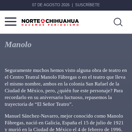
07 DE AGOSTO 2026
SUSCRÍBETE
Norte
Más
De
que
Manolo
Chihuahua
noticias,
hacemos periodismo
Seguramente muchos hemos visto alguna obra de teatro en
el Centro Teatral Manolo Fábregas o en el teatro que lleva
el mismo nombre, ambos en la colonia San Rafael de la
Ciudad de México, pero, ¿quién fue este personaje? Para
recordarlo en su aniversario luctuoso, repasemos la
trayectoria de “El Señor Teatro”.
Manuel Sánchez-Navarro, mejor conocido como Manolo
Fábregas, nació en Galicia, España el 15 de julio de 1921
y murió en la Ciudad de México el 4 de febrero de 1996.