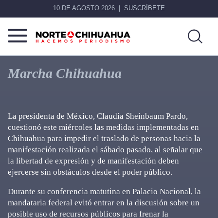
10 DE AGOSTO 2026
SUSCRÍBETE
Norte
Más
De
que
Marcha Chihuahua
Chihuahua
noticias,
hacemos periodismo
La presidenta de México, Claudia Sheinbaum Pardo,
cuestionó este miércoles las medidas implementadas en
Chihuahua para impedir el traslado de personas hacia la
manifestación realizada el sábado pasado, al señalar que
la libertad de expresión y de manifestación deben
ejercerse sin obstáculos desde el poder público.
Durante su conferencia matutina en Palacio Nacional, la
mandataria federal evitó entrar en la discusión sobre un
posible uso de recursos públicos para frenar la