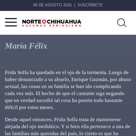
06 DE AGOSTO 2026
SUSCRÍBETE
Norte
Más
De
que
María Félix
Chihuahua
noticias,
hacemos periodismo
Frida Sofía ha quedado en el ojo de la tormenta. Luego de
haber denunciado a su abuelo, Enrique Guzmán, por abuso
sexual, las cosas en su familia se han ido complicando
cada vez más. El hecho de que el cantante siga negando
que en verdad sucedió tal cosa ha puesto todo bastante
difícil por estos meses.
Desde aquel entonces, Frida Sofía trata de mantenerse
alejada del ojo mediático. Y si bien ella pertenece a una de
las familias más queridas del país, lo cierto es que ha