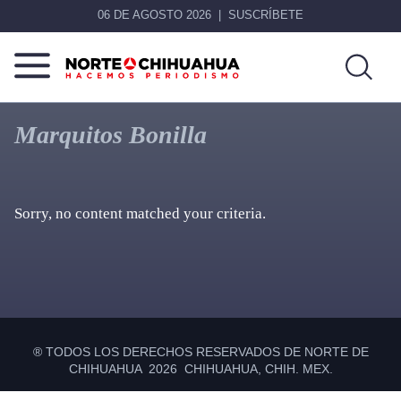
06 DE AGOSTO 2026
SUSCRÍBETE
Norte
Más
De
que
Marquitos Bonilla
Chihuahua
noticias,
hacemos periodismo
Sorry, no content matched your criteria.
Primary
Sidebar
® TODOS LOS DERECHOS RESERVADOS DE NORTE DE
CHIHUAHUA 2026 CHIHUAHUA, CHIH. MEX.