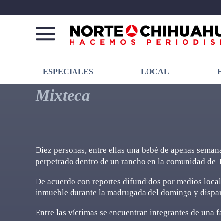
Norte
Más
ESPECIALES
LOCAL
De
que
Chihuahua
noticias,
Mixteca
hacemos periodismo
Diez personas, entre ellas una bebé de apenas seman
perpetrado dentro de un rancho en la comunidad de T
De acuerdo con reportes difundidos por medios local
inmueble durante la madrugada del domingo y dispara
Entre las víctimas se encuentran integrantes de una f