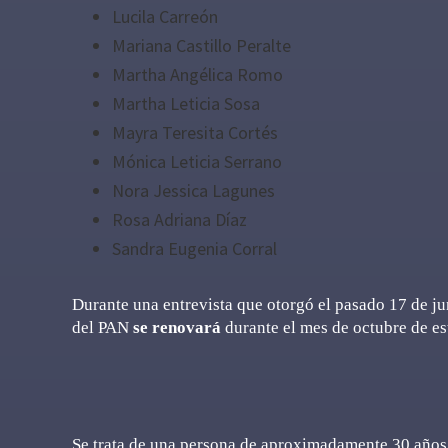
Lucila Carreón
Mariana Castillo Peralte
Martha Angélica Romo
Martha Leticia Sosa
Mayra Teresita Cortés
Mónica Leticia Serrano
Nora Jessica Lagunes
Rosa Adriana Díaz
Sandra Eugenia Corral
Durante una entrevista que otorgó el pasado 17 de j
del PAN
se renovará
durante el mes de octubre de es
Se trata de una persona de aproximadamente 30 años;