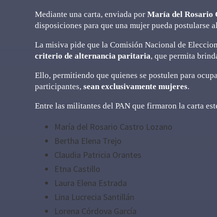
Mediante una carta, enviada por
María del Rosario
disposiciones para que una mujer pueda postularse a
La misiva pide que la Comisión Nacional de Eleccion
criterio de alternancia paritaria
, que permita brind
Ello, permitiendo que quienes se postulen para ocupa
participantes,
sean exclusivamente mujeres
.
Entre las militantes del PAN que firmaron la carta est
María del Rosario Castro Lozano
Bertha Elena Trejo
Claudia Patricia Orantes
Etna Castillo
Laura Elena Estrada
Lina Lucrecia Santillán
Lorena Córdova García