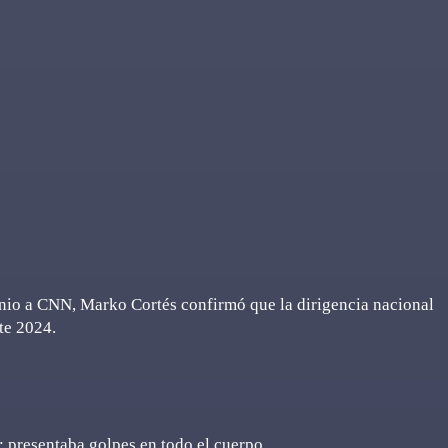
unio a CNN, Marko Cortés confirmó que la dirigencia nacional
te 2024.
 presentaba golpes en todo el cuerpo