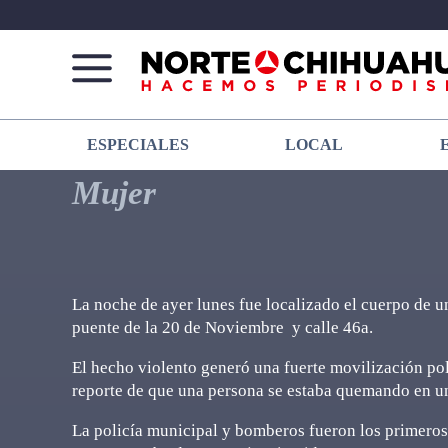
Norte
Más
ESPECIALES
LOCAL
De
que
Chihuahua
noticias,
Mujer
hacemos periodismo
La noche de ayer lunes fue localizado el cuerpo de u
puente de la 20 de Noviembre y calle 46a.
El hecho violento generó una fuerte movilización pol
reporte de que una persona se estaba quemando en un 
La policía municipal y bomberos fueron los primeros 