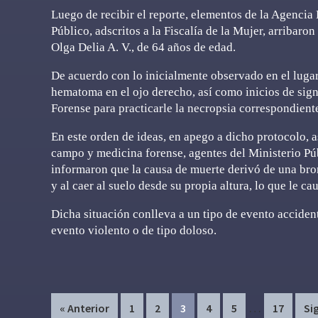
Luego de recibir el reporte, elementos de la Agencia 
Público, adscritos a la Fiscalía de la Mujer, arribaro
Olga Delia A. V., de 64 años de edad.
De acuerdo con lo inicialmente observado en el lugar
hematoma en el ojo derecho, así como inicios de sign
Forense para practicarle la necropsia correspondient
En este orden de ideas, en apego a dicho protocolo, a
campo y medicina forense, agentes del Ministerio Pú
informaron que la causa de muerte derivó de una bro
y al caer al suelo desde su propia altura, lo que le cau
Dicha situación conlleva a un tipo de evento accident
evento violento o de tipo doloso.
Interim
…
Page
Page
Page
Page
Page
Page
« Anterior
1
2
3
4
5
17
Si