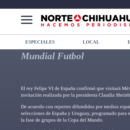
Norte
Más
ESPECIALES
LOCAL
De
que
Chihuahua
noticias,
Mundial Futbol
hacemos periodismo
El rey Felipe VI de España confirmó que visitará Méx
invitación realizada por la presidenta Claudia Shein
De acuerdo con reportes difundidos por medios españ
selecciones de España y Uruguay, programado para el
la fase de grupos de la Copa del Mundo.