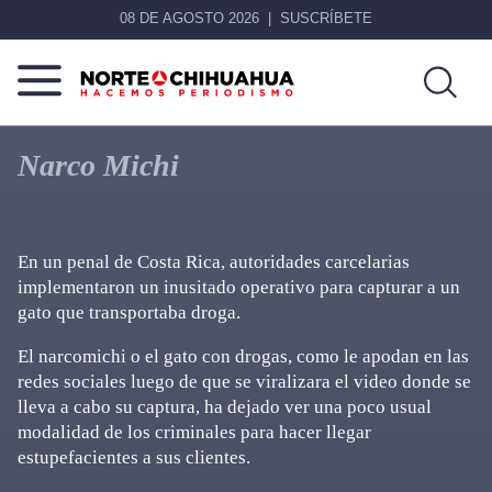
08 DE AGOSTO 2026
SUSCRÍBETE
Norte
Más
De
que
Narco Michi
Chihuahua
noticias,
hacemos periodismo
En un penal de Costa Rica, autoridades carcelarias
implementaron un inusitado operativo para capturar a un
gato que transportaba droga.
El narcomichi o el gato con drogas, como le apodan en las
redes sociales luego de que se viralizara el video donde se
lleva a cabo su captura, ha dejado ver una poco usual
modalidad de los criminales para hacer llegar
estupefacientes a sus clientes.