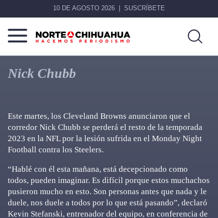
10 DE AGOSTO 2026
SUSCRÍBETE
Norte
Más
De
que
Nick Chubb
Chihuahua
noticias,
hacemos periodismo
Este martes, los Cleveland Browns anunciaron que el
corredor Nick Chubb se perderá el resto de la temporada
2023 en la NFL por la lesión sufrida en el Monday Night
Football contra los Steelers.
“Hablé con él esta mañana, está decepcionado como
todos, pueden imaginar. Es difícil porque estos muchachos
pusieron mucho en esto. Son personas antes que nada y le
duele, nos duele a todos por lo que está pasando”, declaró
Kevin Stefanski, entrenador del equipo, en conferencia de