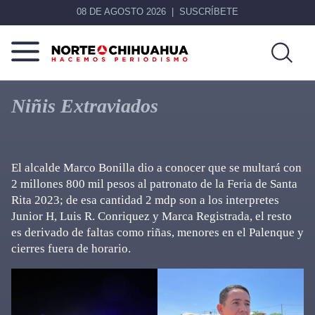
08 DE AGOSTO 2026
SUSCRÍBETE
Norte
Más
De
que
Niñis Extraviados
Chihuahua
noticias,
hacemos periodismo
El alcalde Marco Bonilla dio a conocer que se multará con
2 millones 800 mil pesos al patronato de la Feria de Santa
Rita 2023; de esa cantidad 2 mdp son a los interpretes
Junior H, Luis R. Conriquez y Marca Registrada, el resto
es derivado de faltas como riñas, menores en el Palenque y
cierres fuera de horario.