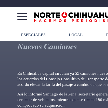
Norte
Más
ESPECIALES
LOCAL
De
que
Chihuahua
noticias,
Nuevos Camiones
hacemos periodismo
En Chihuahua capital circulan ya 55 camiones nuevos 
los acuerdos del Consejo Consultivo de Transporte d
acordó elevar la tarifa del pasaje a cambio de que se
Así lo informó Santiago de la Peña, secretario gener
centenar de vehículos, mientras que se tienen 180 m
comprobado su adquisición.