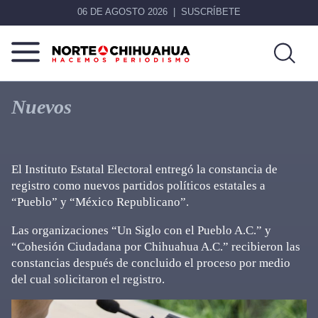
06 DE AGOSTO 2026
SUSCRÍBETE
Norte
Más
De
que
Nuevos
Chihuahua
noticias,
hacemos periodismo
El Instituto Estatal Electoral entregó la constancia de
registro como nuevos partidos políticos estatales a
“Pueblo” y “México Republicano”.
Las organizaciones “Un Siglo con el Pueblo A.C.” y
“Cohesión Ciudadana por Chihuahua A.C.” recibieron las
constancias después de concluido el proceso por medio
del cual solicitaron el registro.