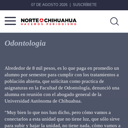
07 DE AGOSTO 2026
SUSCRÍBETE
Norte
Más
De
que
Odontologia
Chihuahua
noticias,
hacemos periodismo
Alrededor de 8 mil pesos, es lo que paga en promedio un
alumno por semestre para cumplir con los tratamientos a
población abierta, que solicitan como practica de
asignaturas en la Facultad de Odontología, denunció una
alumna en reunión con el abogado general de la
Universidad Autónoma de Chihuahua.
“Muy bien lo que nos han dicho, pero cómo vamos a
conectarlos a esta unidad que no tiene luz, que sólo sirve
para subir y bajar la unidad, no tiene nada, cómo vamos a